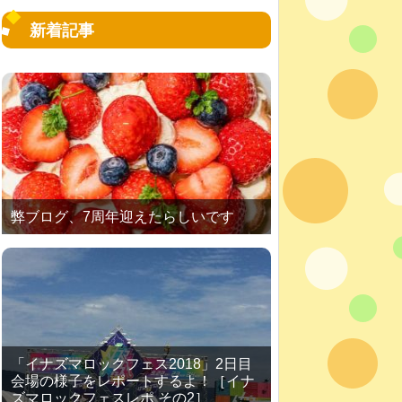
新着記事
弊ブログ、7周年迎えたらしいです
「イナズマロックフェス2018」2日目
会場の様子をレポートするよ！［イナ
ズマロックフェスレポ その2］