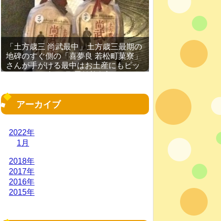
「土方歳三 尚武最中」土方歳三最期の
地碑のすぐ側の「喜夢良 若松町菓寮」
さんが手がける最中はお土産にもピッ
タリ［2016年11月 函館旅行記 その
19］
アーカイブ
2022年
1月
2018年
2017年
2016年
2015年