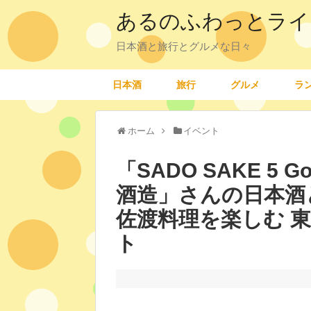
あるのふわっとライ
日本酒と旅行とグルメな日々
日本酒
旅行
グルメ
ラ
ホーム
イベント
「SADO SAKE 5 
酒造」さんの日本酒
佐渡料理を楽しむ 
ト