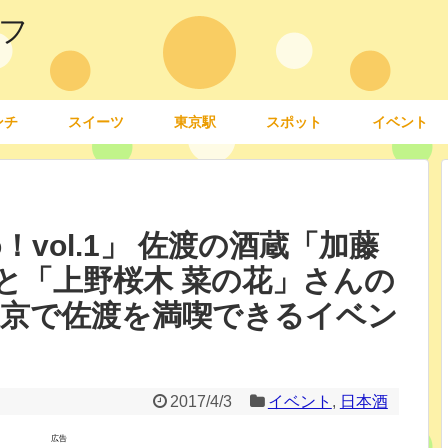
フ
ンチ
スイーツ
東京駅
スポット
イベント
Go！vol.1」 佐渡の酒蔵「加藤
と「上野桜木 菜の花」さんの
東京で佐渡を満喫できるイベン
2017/4/3
イベント
,
日本酒
広告