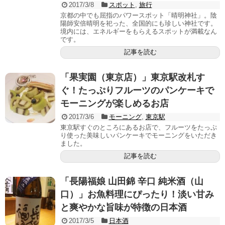
2017/3/8
スポット
,
旅行
京都の中でも屈指のパワースポット「晴明神社」。陰
陽師安倍晴明を祀った、全国的にも珍しい神社です。
境内には、エネルギーをもらえるスポットが満載なん
です。
記事を読む
「果実園（東京店）」東京駅改札す
ぐ！たっぷりフルーツのパンケーキで
モーニングが楽しめるお店
2017/3/6
モーニング
,
東京駅
東京駅すぐのところにあるお店で、フルーツをたっぷ
り使った美味しいパンケーキでモーニングをいただき
ました。
記事を読む
「長陽福娘 山田錦 辛口 純米酒（山
口）」お魚料理にぴったり！淡い甘み
と爽やかな旨味が特徴の日本酒
2017/3/5
日本酒