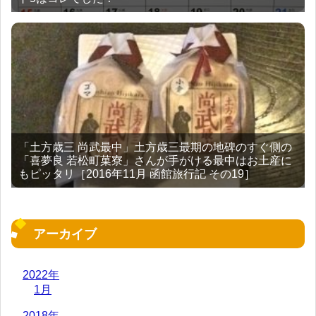
「土方歳三 尚武最中」土方歳三最期の地碑のすぐ側の
「喜夢良 若松町菓寮」さんが手がける最中はお土産に
もピッタリ［2016年11月 函館旅行記 その19］
アーカイブ
2022年
1月
2018年