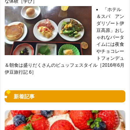
な体験［学び］
「ホテル
＆スパ アン
ダリゾート伊
豆高原」おし
ゃれなバータ
イムには夜食
やチョコレー
トフォンデュ
＆朝食は盛りだくさんのビュッフェスタイル［2016年6月
伊豆旅行記 6］
新着記事