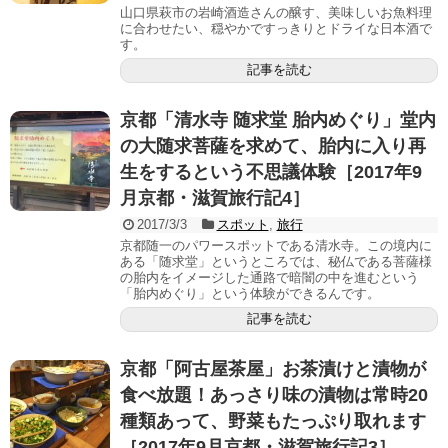
山口県萩市の岩崎酒造さんの醸す、美味しいお魚料理
に合わせたい、穏やかですっきりとドライな日本酒で
す。
記事を読む
京都「清水寺 随求堂 胎内めぐり」堂内
の大随求菩薩を求めて、胎内に入り再
生をするという不思議体験［2017年9
月京都・滋賀旅行記4］
2017/3/3
スポット
,
旅行
京都随一のパワースポットである清水寺。この境内に
ある「随求堂」というところでは、秘仏である菩薩様
の胎内をイメージした通路で暗闇の中を進むという
「胎内めぐり」という体験ができるんです。
記事を読む
京都「阿古屋茶屋」お茶漬けと漬物が
食べ放題！あっさり味の漬物は常時20
種類あって、野菜もたっぷり取れます
［2017年9月京都・滋賀旅行記3］