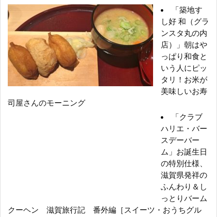
「築地す
し好 和（グラ
ンスタ丸の内
店）」朝はや
っぱり和食と
いう人にピッ
タリ！お米が
美味しいお寿
司屋さんのモーニング
「クラブ
ハリエ・バー
スデーバー
ム」お誕生日
の特別仕様、
滋賀県発祥の
ふんわり＆し
っとりバーム
クーヘン 滋賀旅行記 番外編［スイーツ・おうちグル