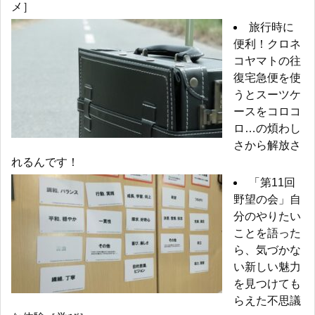
メ］
旅行時に
便利！クロネ
コヤマトの往
復宅急便を使
うとスーツケ
ースをコロコ
ロ…の煩わし
さから解放さ
れるんです！
「第11回
野望の会」自
分のやりたい
ことを語った
ら、気づかな
い新しい魅力
を見つけても
らえた不思議