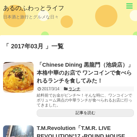
あるのふわっとライフ
日本酒と旅行とグルメな日々
「 2017年03月 」一覧
「Chinese Dining 黒龍門（池袋店）」
本格中華のお店で ワンコインで食べら
れるランチを食してみた！
2017/3/14
ランチ
給料前でお金がピンチ〜！そんな時に、ワンコインで
ボリューム満点の中華ランチが食べられるお店に行っ
てきました。
記事を読む
T.M.Revolution「T.M.R. LIVE
REVOLUTION’17 -ROUND HOUSE