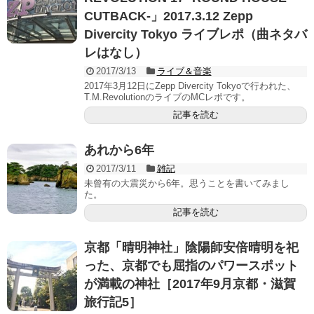
CUTBACK-」2017.3.12 Zepp
Divercity Tokyo ライブレポ（曲ネタバ
レはなし）
2017/3/13
ライブ＆音楽
2017年3月12日にZepp Divercity Tokyoで行われた、
T.M.RevolutionのライブのMCレポです。
記事を読む
あれから6年
2017/3/11
雑記
未曾有の大震災から6年。思うことを書いてみまし
た。
記事を読む
京都「晴明神社」陰陽師安倍晴明を祀
った、京都でも屈指のパワースポット
が満載の神社［2017年9月京都・滋賀
旅行記5］