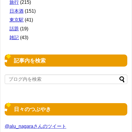
旅行
(215)
日本酒
(151)
東京駅
(41)
話題
(19)
雑記
(43)
記事内を検索
日々のつぶやき
@alu_nagaraさんのツイート