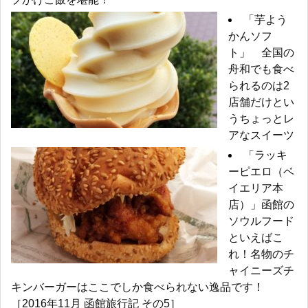
「芋よう
かんソフ
ト」 全国の
舟和でも食べ
られるのは2
店舗だけとい
うちょっとレ
アなスイーツ
「ラッキ
ーピエロ（ベ
イエリア本
店）」函館の
ソウルフード
といえばこ
れ！名物のチ
ャイニーズチ
キンバーガーはここでしか食べられない逸品です！
［2016年11月 函館旅行記 その5］