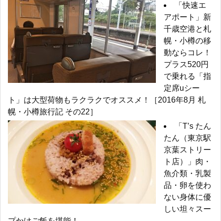
「快速エ
アポート」新
千歳空港と札
幌・小樽の移
動ならコレ！
プラス520円
で乗れる「指
定席uシー
ト」は大型荷物もラクラクでオススメ！［2016年8月 札
幌・小樽旅行記 その22］
「T’s たん
たん（東京駅
京葉ストリー
ト店）」肉・
魚介類・乳製
品・卵を使わ
ない身体に優
しい坦々スー
プかけご飯を堪能！