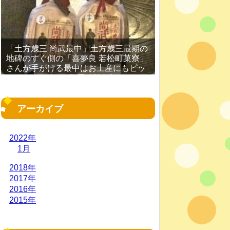
「土方歳三 尚武最中」土方歳三最期の
地碑のすぐ側の「喜夢良 若松町菓寮」
さんが手がける最中はお土産にもピッ
タリ［2016年11月 函館旅行記 その
19］
アーカイブ
2022年
1月
2018年
2017年
2016年
2015年