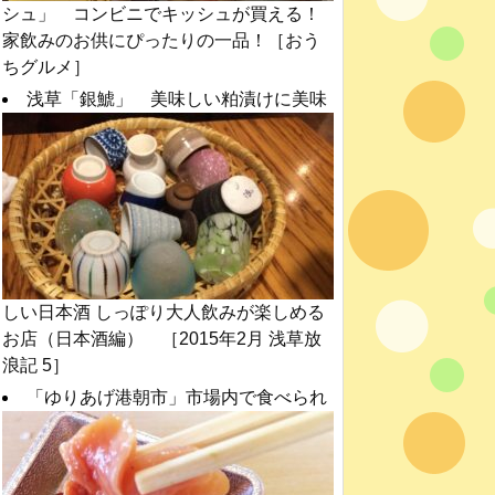
シュ」 コンビニでキッシュが買える！
家飲みのお供にぴったりの一品！［おう
ちグルメ］
浅草「銀鯱」 美味しい粕漬けに美味
しい日本酒 しっぽり大人飲みが楽しめる
お店（日本酒編） ［2015年2月 浅草放
浪記 5］
「ゆりあげ港朝市」市場内で食べられ