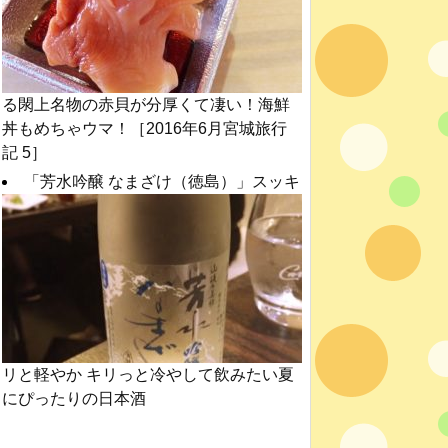
る閖上名物の赤貝が分厚くて凄い！海鮮
丼もめちゃウマ！［2016年6月宮城旅行
記 5］
「芳水吟醸 なまざけ（徳島）」スッキ
リと軽やか キリっと冷やして飲みたい夏
にぴったりの日本酒