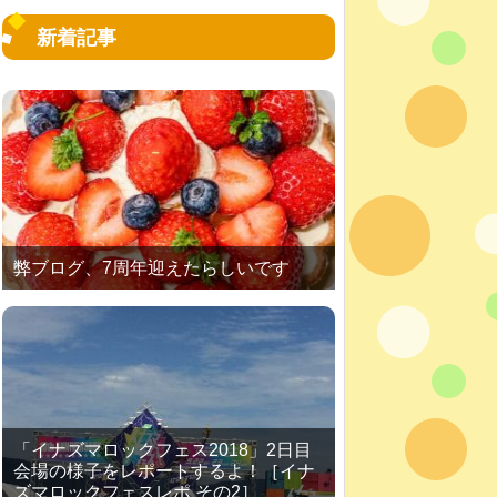
新着記事
弊ブログ、7周年迎えたらしいです
「イナズマロックフェス2018」2日目
会場の様子をレポートするよ！［イナ
ズマロックフェスレポ その2］