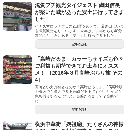
滋賀プチ観光ダイジェスト 織田信長
が築いた城があった安土に行ってきま
した！
イナズマロックフェス2日間を終えて、最終日はいつ
も滋賀観光をしています。今年は、京都からも40分
ほどのところにある「安土」に行ってきました。...
記事を読む
「高崎だるま」カラーもサイズも色々
ご利益も期待できてお土産にオスス
メ！ ［2016年３月高崎ぶらり旅 その
4］
高崎といえば有名なのが「高崎だるま」。JR高崎駅
の構内でも購入できる高崎だるまですが、サイズも
色も様々あるんですよ。高崎だるまって？高崎で
だ...
記事を読む
横浜中華街「媽祖廟」たくさんの神様