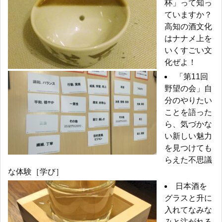
杯」って知っ
ていますか？
高知の酒文化
はナナメ上を
いくすごい文
化ぜよ！
「第11回
野望の会」自
分のやりたい
ことを語った
ら、気づかな
い新しい魅力
を見つけても
らえた不思議
な体験［学び］
日本酒を
グラスと升に
入れてなみな
みと注がれる