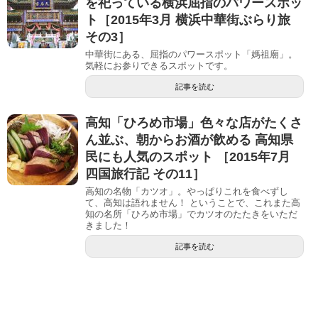
を祀っている横浜屈指のパワースポッ
ト［2015年3月 横浜中華街ぶらり旅
その3］
中華街にある、屈指のパワースポット「媽祖廟」。
気軽にお参りできるスポットです。
記事を読む
高知「ひろめ市場」色々な店がたくさ
ん並ぶ、朝からお酒が飲める 高知県
民にも人気のスポット ［2015年7月
四国旅行記 その11］
高知の名物「カツオ」。やっぱりこれを食べずし
て、高知は語れません！ ということで、これまた高
知の名所「ひろめ市場」でカツオのたたきをいただ
きました！
記事を読む