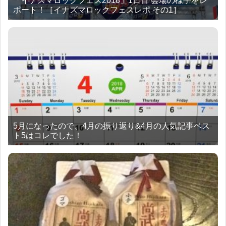
「イナズマロックフェス2018」1日目 会場の様子をレ
ポート！［イナズマロックフェスレポ その1］
5月になったので、4月の振り返り&4月の人気記事ベス
ト5はコレでした！