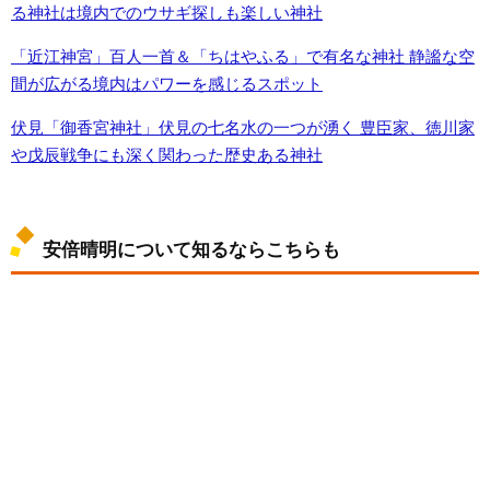
る神社は境内でのウサギ探しも楽しい神社
「近江神宮」百人一首＆「ちはやふる」で有名な神社 静謐な空
間が広がる境内はパワーを感じるスポット
伏見「御香宮神社」伏見の七名水の一つが湧く 豊臣家、徳川家
や戊辰戦争にも深く関わった歴史ある神社
安倍晴明について知るならこちらも