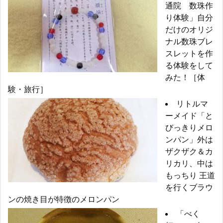
通院 数珠作
り体験」自分
だけのオリジ
ナル数珠ブレ
スレットを作
る体験をして
みた！［体
験・旅行］
リトルマ
ーメイド「と
びっきりメロ
ンパン」外は
ザクザク＆カ
リカリ、中は
もっちり 王道
を行くブラウ
ンの焼き目が特徴のメロンパン
「べく