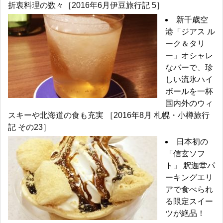
折衷料理の数々［2016年6月伊豆旅行記 5］
新千歳空
港「ジアス ル
ーク＆タリ
ー」オシャレ
なバーで、珍
しい流氷ハイ
ボールを一杯
国内外のウィ
スキーや北海道の食も充実 ［2016年8月 札幌・小樽旅行
記 その23］
日本初の
「信玄ソフ
ト」 釈迦堂パ
ーキングエリ
アで食べられ
る限定スイー
ツが絶品！