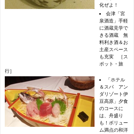
化ぜよ！
会津「宮
泉酒造」手軽
に酒蔵見学で
きる酒蔵 無
料利き酒＆お
土産スペース
も充実 ［ス
ポット・旅
行］
「ホテル
＆スパ アン
ダリゾート伊
豆高原」夕食
のコースに
は、舟盛り
も！ボリュー
ム満点の和洋