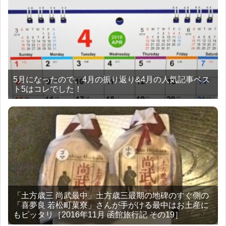
5月になったので、4月の振り返り&4月の人気記事ベス
ト5はコレでした！
「土方歳三 尚武最中」土方歳三最期の地碑のすぐ側の
「喜夢良 若松町菓寮」さんが手がける最中はお土産に
もピッタリ［2016年11月 函館旅行記 その19］