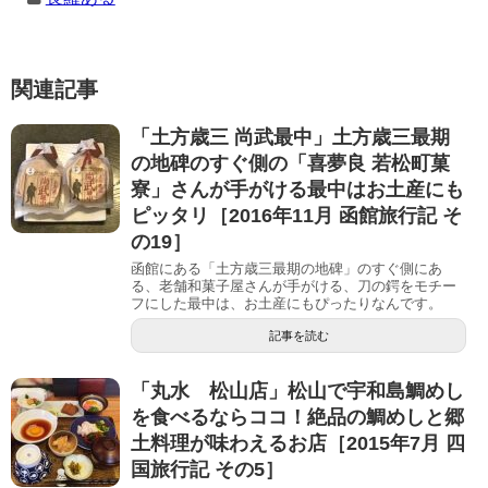
関連記事
「土方歳三 尚武最中」土方歳三最期
の地碑のすぐ側の「喜夢良 若松町菓
寮」さんが手がける最中はお土産にも
ピッタリ［2016年11月 函館旅行記 そ
の19］
函館にある「土方歳三最期の地碑」のすぐ側にあ
る、老舗和菓子屋さんが手がける、刀の鍔をモチー
フにした最中は、お土産にもぴったりなんです。
記事を読む
「丸水 松山店」松山で宇和島鯛めし
を食べるならココ！絶品の鯛めしと郷
土料理が味わえるお店［2015年7月 四
国旅行記 その5］