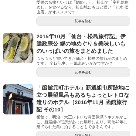
愛媛の名物といえば「鯛めし」。 松山で「宇和島鯛
めし」を食べるなら、松山城にもほど近い「丸水 松
山店」がオススメです！
記事を読む
2015年10月「仙台・松島旅行記」伊
達政宗公 縁の地めぐり＆美味しいも
のいっぱいの旅をまとめました
つらつらと書いてきた仙台・松島の旅行記のまとめ
です。 全17記事、一気読みいかがですか？
記事を読む
「函館元町ホテル」新選組屯所跡地に
立つ展望風呂もあるちょっとレトロな
造りのホテル［2016年11月 函館旅行
記 その10］
函館で、明治・大正レトロな雰囲気漂うホテルがこ
こ。新選組の屯所があった場所にあり、明治42年に
建てられた蔵に泊まることもできるんです。
記事を読む