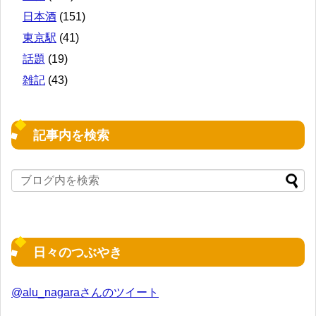
日本酒
(151)
東京駅
(41)
話題
(19)
雑記
(43)
記事内を検索
日々のつぶやき
@alu_nagaraさんのツイート