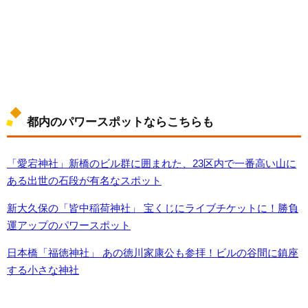
都内のパワースポットならこちらも
「愛宕神社」新橋のビル群に囲まれた、23区内で一番高い山に
ある出世の石段が有名なスポット
新大久保の「皆中稲荷神社」 宝くじにライブチケットに！勝負
運アップのパワースポット
日本橋「福徳神社」 あの徳川家康公も参拝！ビルの谷間に鎮座
する小さな神社