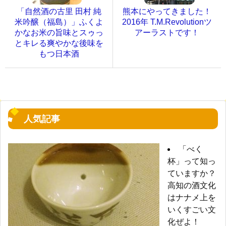
「自然酒の古里 田村 純
熊本にやってきました！
米吟醸（福島）」ふくよ
2016年 T.M.Revolutionツ
かなお米の旨味とスゥっ
アーラストです！
とキレる爽やかな後味を
もつ日本酒
人気記事
「べく
杯」って知っ
ていますか？
高知の酒文化
はナナメ上を
いくすごい文
化ぜよ！