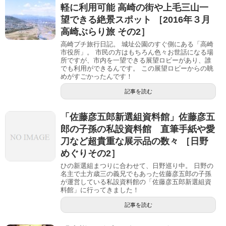
軽に利用可能 高崎の街や上毛三山一
望できる絶景スポット ［2016年３月
高崎ぶらり旅 その2］
高崎プチ旅行日記。 城址公園のすぐ側にある「高崎
市役所」。 市民の方はもちろん色々お世話になる場
所ですが、市内を一望できる展望ロビーがあり、誰
でも利用ができるんです。 この展望ロビーからの眺
めがすごかったんです！
記事を読む
「佐藤彦五郎新選組資料館」佐藤彦五
郎の子孫の私設資料館 直筆手紙や愛
刀など超貴重な展示品の数々 ［日野
めぐりその2］
ひの新選組まつりに合わせて、日野巡り中。 日野の
名主で土方歳三の義兄でもあった佐藤彦五郎の子孫
が運営している私設資料館の「佐藤彦五郎新選組資
料館」に行ってきました！
記事を読む