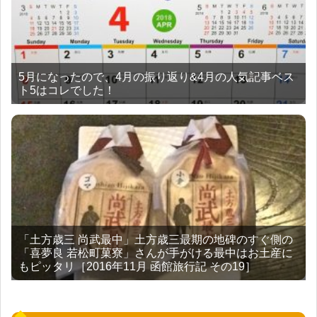
5月になったので、4月の振り返り&4月の人気記事ベス
ト5はコレでした！
「土方歳三 尚武最中」土方歳三最期の地碑のすぐ側の
「喜夢良 若松町菓寮」さんが手がける最中はお土産に
もピッタリ［2016年11月 函館旅行記 その19］