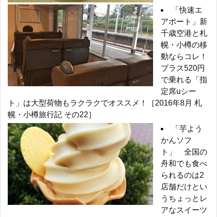
「快速エ
アポート」新
千歳空港と札
幌・小樽の移
動ならコレ！
プラス520円
で乗れる「指
定席uシー
ト」は大型荷物もラクラクでオススメ！［2016年8月 札
幌・小樽旅行記 その22］
「芋よう
かんソフ
ト」 全国の
舟和でも食べ
られるのは2
店舗だけとい
うちょっとレ
アなスイーツ