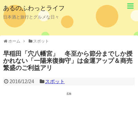
あるのふわっとライフ
日本酒と旅行とグルメな日々
ホーム
スポット
早稲田「穴八幡宮」 冬至から節分までしか授
かれない「一陽来復御守」は金運アップ＆商売
繁盛のご利益アリ
2016/12/24
スポット
広告