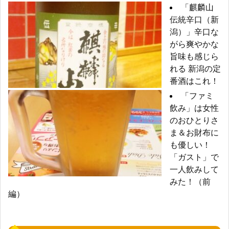
「麒麟山
伝統辛口（新
潟）」辛口な
がら爽やかな
旨味も感じら
れる 新潟の定
番酒はこれ！
「ファミ
飲み」は女性
のおひとりさ
ま＆お財布に
も優しい！
「ガスト」で
一人飲みして
みた！（前
編）