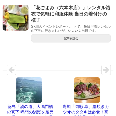
「花ごよみ（六本木店）」レンタル浴
衣で気軽に和服体験 当日の着付けの
様子
SKIIIのイベントレポート。 さて、先日浴衣レンタル
の下見に行きましたが、いよいよ当日です。
記事を読む
徳島「渦の道」大鳴門橋
高知「旬彩 卓」藁焼きカ
の真下 鳴門の渦潮を足元
ツオのタタキは必食！高