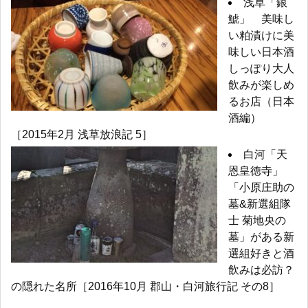
浅草「銀
鯱」 美味し
い粕漬けに美
味しい日本酒
しっぽり大人
飲みが楽しめ
るお店（日本
酒編）
［2015年2月 浅草放浪記 5］
白河「天
恩皇徳寺」
「小原庄助の
墓&新選組隊
士 菊地央の
墓」がある新
選組好きと酒
飲みは必訪？
の隠れた名所［2016年10月 郡山・白河旅行記 その8］