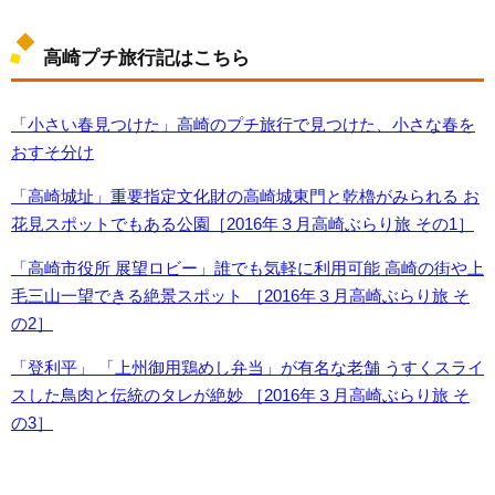
高崎プチ旅行記はこちら
「小さい春見つけた」高崎のプチ旅行で見つけた、小さな春を
おすそ分け
「高崎城址」重要指定文化財の高崎城東門と乾櫓がみられる お
花見スポットでもある公園［2016年３月高崎ぶらり旅 その1］
「高崎市役所 展望ロビー」誰でも気軽に利用可能 高崎の街や上
毛三山一望できる絶景スポット ［2016年３月高崎ぶらり旅 そ
の2］
「登利平」 「上州御用鶏めし弁当」が有名な老舗 うすくスライ
スした鳥肉と伝統のタレが絶妙 ［2016年３月高崎ぶらり旅 そ
の3］