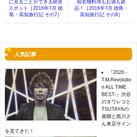
に見ることができる絶景
知名物料理もお酒も絶
スポット［2016年7月 徳
品！［2016年7月 徳島・
島・高知旅行記 その7］
高知旅行記 その8］
人気記事
『2020 -
T.M.Revolutio
n ALL TIME
BEST‐』渋谷
のタワレコと
TSUTAYAの
展開と西川さ
ん来店サイン
を見てきた！