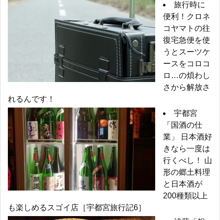
旅行時に
便利！クロネ
コヤマトの往
復宅急便を使
うとスーツケ
ースをコロコ
ロ…の煩わし
さから解放さ
れるんです！
宇都宮
「国酒の仕
業」 日本酒好
きなら一度は
行くべし！ 山
形の郷土料理
と日本酒が
200種類以上
も楽しめるスゴイ店［宇都宮旅行記6］