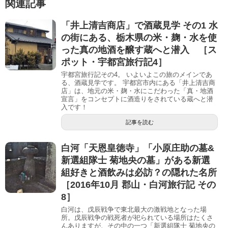
関連記事
「井上清吉商店」で酒蔵見学 その1 水
の街にある、栃木県の米・麹・水を使
った真の地酒を醸す蔵へと潜入 ［ス
ポット・宇都宮旅行記4］
宇都宮旅行記その4。 いよいよこの旅のメインであ
る、酒蔵見学です。 宇都宮市内にある「井上清吉商
店」は、地元の米・麹・水にこだわった「真・地酒
宣言」をコンセプトに酒造りをされている蔵へと潜
入です！
記事を読む
白河「天恩皇徳寺」「小原庄助の墓&
新選組隊士 菊地央の墓」がある新選
組好きと酒飲みは必訪？の隠れた名所
［2016年10月 郡山・白河旅行記 その
8］
白河は、戊辰戦争で東北最大の激戦地となった場
所。戊辰戦争の戦死者が祀られている場所はたくさ
んありますが、その中の一つ「新選組隊士 菊地央の