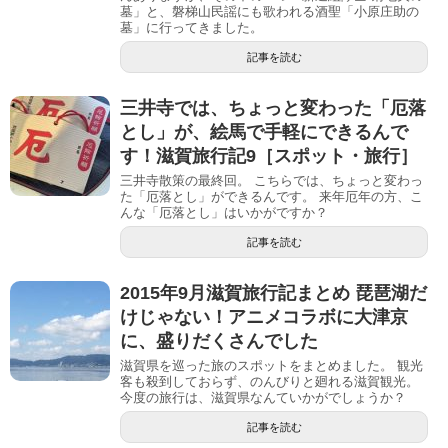
墓」と、磐梯山民謡にも歌われる酒聖「小原庄助の
墓」に行ってきました。
記事を読む
三井寺では、ちょっと変わった「厄落
とし」が、絵馬で手軽にできるんで
す！滋賀旅行記9［スポット・旅行］
三井寺散策の最終回。 こちらでは、ちょっと変わっ
た「厄落とし」ができるんです。 来年厄年の方、こ
んな「厄落とし」はいかがですか？
記事を読む
2015年9月滋賀旅行記まとめ 琵琶湖だ
けじゃない！アニメコラボに大津京
に、盛りだくさんでした
滋賀県を巡った旅のスポットをまとめました。 観光
客も殺到しておらず、のんびりと廻れる滋賀観光。
今度の旅行は、滋賀県なんていかがでしょうか？
記事を読む