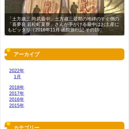
「土方歳三 尚武最中」土方歳三最期の地碑のすぐ側の
「喜夢良 若松町菓寮」さんが手がける最中はお土産に
もピッタリ［2016年11月 函館旅行記 その19］
アーカイブ
2022年
1月
2018年
2017年
2016年
2015年
カテゴリー