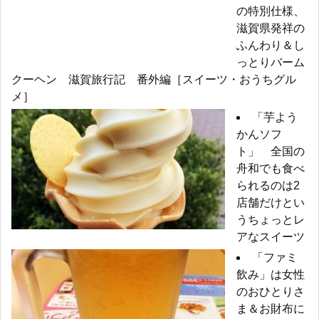
の特別仕様、
滋賀県発祥の
ふんわり＆し
っとりバーム
クーヘン 滋賀旅行記 番外編［スイーツ・おうちグル
メ］
「芋よう
かんソフ
ト」 全国の
舟和でも食べ
られるのは2
店舗だけとい
うちょっとレ
アなスイーツ
「ファミ
飲み」は女性
のおひとりさ
ま＆お財布に