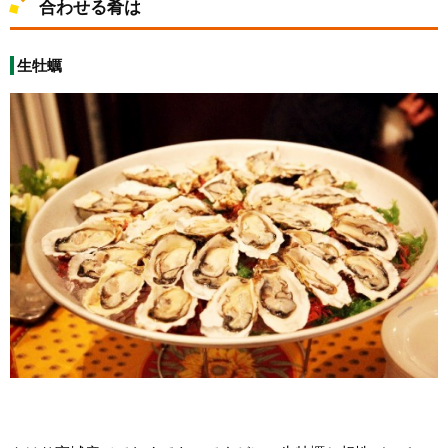
合わせる肴は
生牡蠣