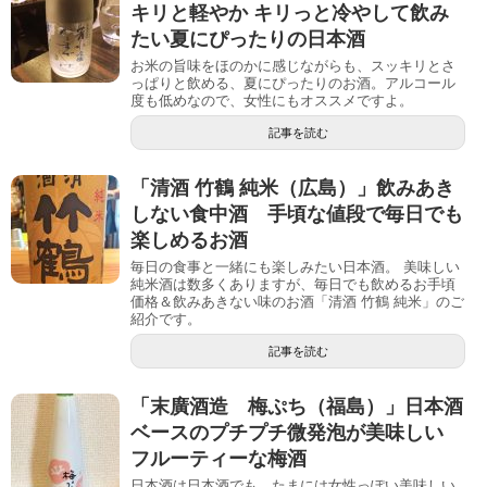
キリと軽やか キリっと冷やして飲み
たい夏にぴったりの日本酒
お米の旨味をほのかに感じながらも、スッキリとさ
っぱりと飲める、夏にぴったりのお酒。アルコール
度も低めなので、女性にもオススメですよ。
記事を読む
「清酒 竹鶴 純米（広島）」飲みあき
しない食中酒 手頃な値段で毎日でも
楽しめるお酒
毎日の食事と一緒にも楽しみたい日本酒。 美味しい
純米酒は数多くありますが、毎日でも飲めるお手頃
価格＆飲みあきない味のお酒「清酒 竹鶴 純米」のご
紹介です。
記事を読む
「末廣酒造 梅ぷち（福島）」日本酒
ベースのプチプチ微発泡が美味しい
フルーティーな梅酒
日本酒は日本酒でも、たまには女性っぽい美味しい