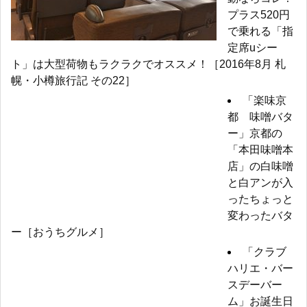
プラス520円
で乗れる「指
定席uシー
ト」は大型荷物もラクラクでオススメ！［2016年8月 札
幌・小樽旅行記 その22］
「楽味京
都 味噌バタ
ー」京都の
「本田味噌本
店」の白味噌
と白アンが入
ったちょっと
変わったバタ
ー［おうちグルメ］
「クラブ
ハリエ・バー
スデーバー
ム」お誕生日