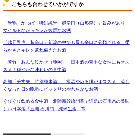
こちらも合わせていかがですか
「米鶴 かっぱ 特別純米 超辛口（山形県）」旨みがあり、
マイルドながらキレが抜群なお酒
「越乃景虎 超辛口」新潟の中でも最も辛口に分類される 柔
らかさとキレを兼ね備えたお酒
「若竹 おんな泣かせ（静岡）」日本酒の苦手な女性にもオス
スメ！穏やかな味わいの食中酒
高知「美丈夫 特別純米酒」 常温やぬる燗がオススメ、涼し
くなった日の晩酌にピッタリのやわらかなお酒
ぐびぐび飲める食中酒 北陸新幹線開業で話題の石川県の美味
しい日本酒「五凛 石川門 純米生酒」常