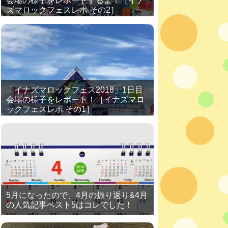
会場の様子をレポートするよ！［イナ
ズマロックフェスレポ その2］
「イナズマロックフェス2018」1日目
会場の様子をレポート！［イナズマロ
ックフェスレポ その1］
5月になったので、4月の振り返り&4月
の人気記事ベスト5はコレでした！