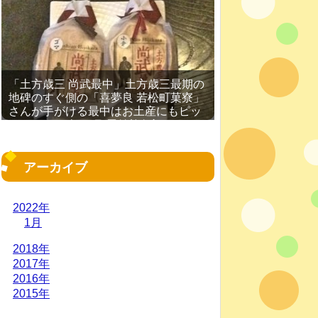
「土方歳三 尚武最中」土方歳三最期の
地碑のすぐ側の「喜夢良 若松町菓寮」
さんが手がける最中はお土産にもピッ
タリ［2016年11月 函館旅行記 その
19］
アーカイブ
2022年
1月
2018年
2017年
2016年
2015年