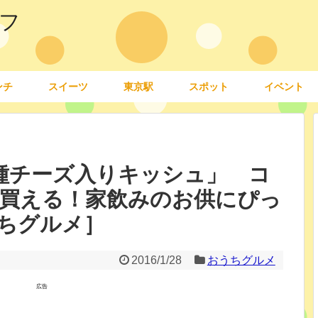
フ
ンチ
スイーツ
東京駅
スポット
イベント
種チーズ入りキッシュ」 コ
買える！家飲みのお供にぴっ
ちグルメ］
2016/1/28
おうちグルメ
広告