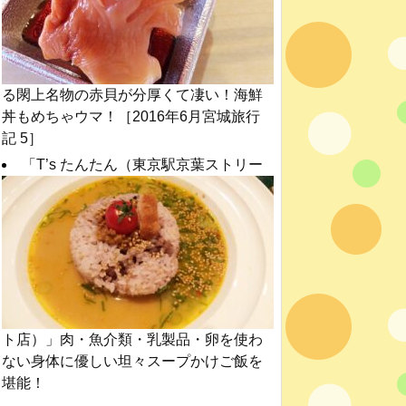
る閖上名物の赤貝が分厚くて凄い！海鮮
丼もめちゃウマ！［2016年6月宮城旅行
記 5］
「T’s たんたん（東京駅京葉ストリー
ト店）」肉・魚介類・乳製品・卵を使わ
ない身体に優しい坦々スープかけご飯を
堪能！