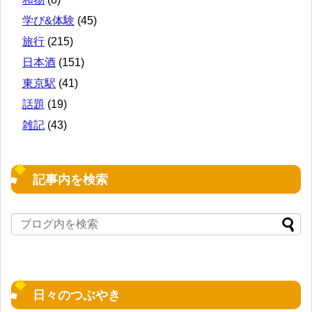
学び&体験
(45)
旅行
(215)
日本酒
(151)
東京駅
(41)
話題
(19)
雑記
(43)
記事内を検索
日々のつぶやき