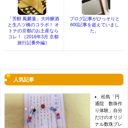
「芳醇 鳳麟菓」大吟醸酒
ブログ記事がひっそりと
と生八ツ橋のコラボ！ オ
600記事を超えていまし
トナの京都のお土産なら
た。
コレ！［2016年3月 京都
旅行記番外編］
人気記事
松島「円
通院 数珠作
り体験」自分
だけのオリジ
ナル数珠ブレ