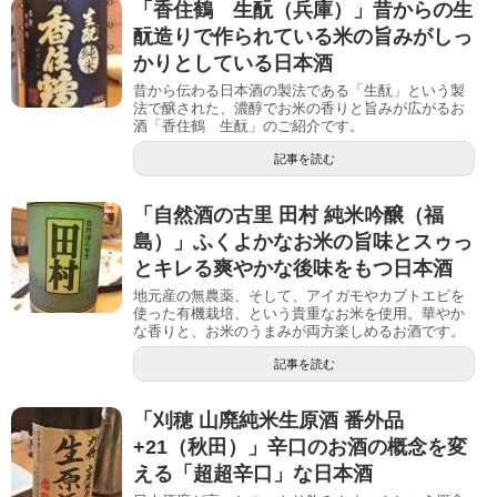
「香住鶴 生酛（兵庫）」昔からの生
酛造りで作られている米の旨みがしっ
かりとしている日本酒
昔から伝わる日本酒の製法である「生酛」という製
法で醸された、濃醇でお米の香りと旨みが広がるお
酒「香住鶴 生酛」のご紹介です。
記事を読む
「自然酒の古里 田村 純米吟醸（福
島）」ふくよかなお米の旨味とスゥっ
とキレる爽やかな後味をもつ日本酒
地元産の無農薬、そして、アイガモやカブトエビを
使った有機栽培、という貴重なお米を使用。華やか
な香りと、お米のうまみが両方楽しめるお酒です。
記事を読む
「刈穂 山廃純米生原酒 番外品
+21（秋田）」辛口のお酒の概念を変
える「超超辛口」な日本酒