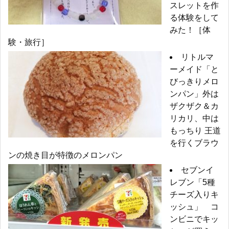
スレットを作
る体験をして
みた！［体
験・旅行］
リトルマ
ーメイド「と
びっきりメロ
ンパン」外は
ザクザク＆カ
リカリ、中は
もっちり 王道
を行くブラウ
ンの焼き目が特徴のメロンパン
セブンイ
レブン「5種
チーズ入りキ
ッシュ」 コ
ンビニでキッ