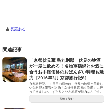
長羅ある
関連記事
「京都伏見蔵 烏丸別邸」伏見の地酒
が一度に飲める！名物軍鶏鍋とお酒に
合うお手軽価格のおばんざい料理も魅
力［2016年3月 京都旅行記8］
京都旅行記。 １日目の締めは、伏見の地酒と美味し
い魚料理＆軍鶏が名物「京都伏見蔵 烏丸別邸」に行
ってきました。 ずらりと並ぶ地酒が魅力なんです。
記事を読む