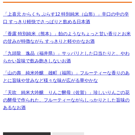
「上喜元 からくち ぷらす12 特別純米（山形）」辛口の中の辛
口 すっきり軽快でさっぱりと飲める日本酒
「香露 特別純米（熊本）」飴のようなちょっと甘い香りとお米
の甘みが特徴ながら すっきりと軽やかなお酒
「九頭龍 逸品（福井県）」サッパリとした口当たりと、やわ
らかい旨味で飲み飽きしないお酒
「山の壽 純米吟醸 雄町（福岡）」フルーティーな香りのあ
とに旨味や甘みなど様々な味が広がる華やかな
「天吹 純米大吟醸 りんご酵母（佐賀）」珍しいりんごの花
の酵母で作られた、フルーティーながらしっかりとした旨味の
あるなお酒