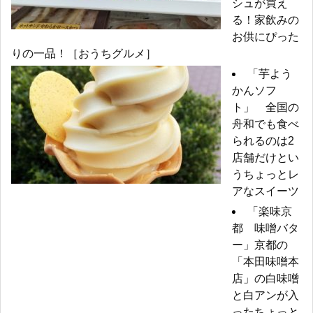
シュが買え
る！家飲みの
お供にぴった
りの一品！［おうちグルメ］
「芋よう
かんソフ
ト」 全国の
舟和でも食べ
られるのは2
店舗だけとい
うちょっとレ
アなスイーツ
「楽味京
都 味噌バタ
ー」京都の
「本田味噌本
店」の白味噌
と白アンが入
ったちょっと