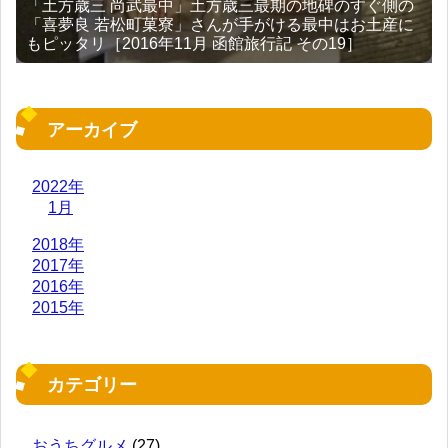
「土方歳三 尚武最中」土方歳三最期の地碑のすぐ側の
「喜夢良 若松町菓寮」さんが手がける最中はお土産に
もピッタリ［2016年11月 函館旅行記 その19］
アーカイブ
2022年
1月
2018年
2017年
2016年
2015年
カテゴリー
おうちグルメ
(27)