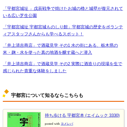
「宇都宮城址 」戊辰戦争で焼けたお城の櫓と城壁が復元されて
いる広い芝生公園
「宇都宮城址 宇都宮城ものしり館」宇都宮城の歴史をボランテ
ィアスタッフさんからも学べるスポット！
「井上清吉商店」で酒蔵見学 その1 水の街にある、栃木県の
米・麹・水を使った真の地酒を醸す蔵へと潜入
「井上清吉商店」で酒蔵見学 その2 実際に酒造りの現場を生で
感じられた貴重な体験をしました
宇都宮について知るならこちらも
持ち歩ける 宇都宮本 (エイムック 3330)
posted with
ヨメレバ