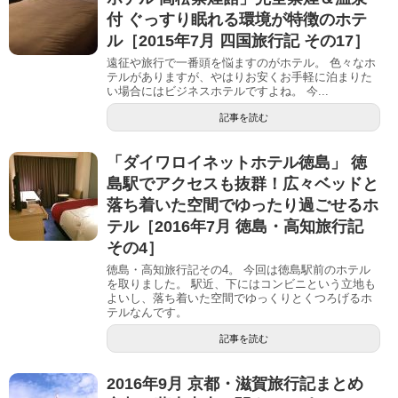
付 ぐっすり眠れる環境が特徴のホテ
ル［2015年7月 四国旅行記 その17］
遠征や旅行で一番頭を悩ますのがホテル。 色々なホ
テルがありますが、やはりお安くお手軽に泊まりた
い場合にはビジネスホテルですよね。 今...
記事を読む
「ダイワロイネットホテル徳島」 徳
島駅でアクセスも抜群！広々ベッドと
落ち着いた空間でゆったり過ごせるホ
テル［2016年7月 徳島・高知旅行記
その4］
徳島・高知旅行記その4。 今回は徳島駅前のホテル
を取りました。 駅近、下にはコンビニという立地も
よいし、落ち着いた空間でゆっくりとくつろげるホ
テルなんです。
記事を読む
2016年9月 京都・滋賀旅行記まとめ