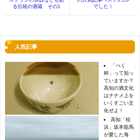
る伝統の酒蔵 その1
でした！
人気記事
「べく
杯」って知っ
ていますか？
高知の酒文化
はナナメ上を
いくすごい文
化ぜよ！
高知「桂
浜」坂本龍馬
が愛した海