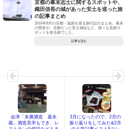
京都の幕末志士に関するスポットや、
織田信長の城があった安土を巡った旅
の記事まとめ
2016年9月の京都・滋賀を巡る旅行記のまとめ。幕末
の歴史や、念願だった安土城址など、様々な史跡ス
ポットを巡る旅でした。
記事を読む
会津「末廣酒造 嘉永
3月になったので、2月の
蔵」酒造見学もでき、レ
振り返りをしてみた&2月
ストランの併設などもあ
の人気記事ベスト5コレ