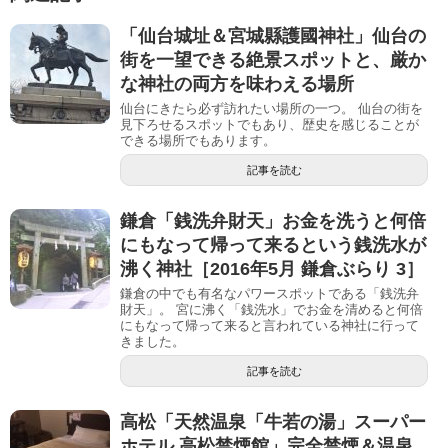
「仙台城址＆宮城縣護國神社」仙台の
街を一望できる絶景スポットと、厳か
な神社の両方を味わえる場所
仙台にきたら必ず訪れたい場所の一つ。 仙台の街を
見下ろせるスポットでもあり、歴史を感じることが
できる場所でもあります。
記事を読む
鎌倉「銭洗弁財天」お金を洗うと何倍
にもなって帰って来るという銭洗水が
沸く神社［2016年5月 鎌倉ぶらり 3］
鎌倉の中でも有名なパワースポットである「銭洗弁
財天」。 宮に沸く「銭洗水」でお金を清めると何倍
にもなって帰って来ると言われている神社に行って
きました。
記事を読む
高松「天然温泉「牛若の湯」スーパー
ホテル 高松禁煙館」完全禁煙＆温泉