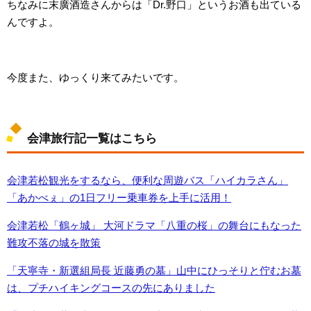
ちなみに末廣酒造さんからは「Dr.野口」というお酒も出ている
んですよ。
今度また、ゆっくり来てみたいです。
会津旅行記一覧はこちら
会津若松観光をするなら、便利な周遊バス「ハイカラさん」
「あかべぇ」の1日フリー乗車券を上手に活用！
会津若松「鶴ヶ城」 大河ドラマ「八重の桜」の舞台にもなった
難攻不落の城を散策
「天寧寺・新選組局長 近藤勇の墓」山中にひっそりと佇むお墓
は、プチハイキングコースの先にありました