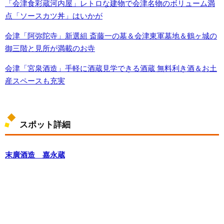
「会津食彩蔵河内屋」レトロな建物で会津名物のボリューム満
点「ソースカツ丼」はいかが
会津「阿弥陀寺」新選組 斎藤一の墓＆会津東軍墓地＆鶴ヶ城の
御三階と見所が満載のお寺
会津「宮泉酒造」手軽に酒蔵見学できる酒蔵 無料利き酒＆お土
産スペースも充実
スポット詳細
末廣酒造 嘉永蔵