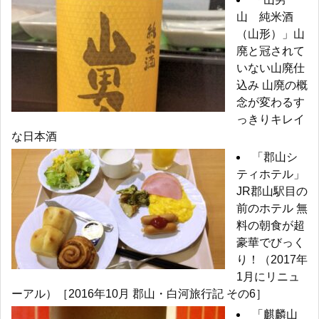
山 純米酒
（山形）」山
廃と冠されて
いない山廃仕
込み 山廃の概
念が変わるす
っきりキレイ
な日本酒
「郡山シ
ティホテル」
JR郡山駅目の
前のホテル 無
料の朝食が超
豪華でびっく
り！（2017年
1月にリニュ
ーアル）［2016年10月 郡山・白河旅行記 その6］
「麒麟山