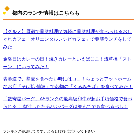
都内のランチ情報はこちらも
【グルメ】原宿で薬膳料理!? 気軽に薬膳料理が食べられるおし
ゃれカフェ「オリエンタルレシピカフェ」で薬膳ランチをして
みた
金曜日はカレーの日！焼きカレーといえばここ！浅草橋「スト
ーン」にいってみた！
表参道で、蕎麦を食べたい時にはココ！ちょっとアットホーム
なお店「そば処 仙波」で名物の「くるみそば」を食べてみた！
「数寄屋バーグ」A5ランクの最高級和牛が超お手頃価格で食べ
られる！ 肉汁したたるハンバーグは並んででも食べるべし！
ランキング参加してます。よろしければポチって下さい