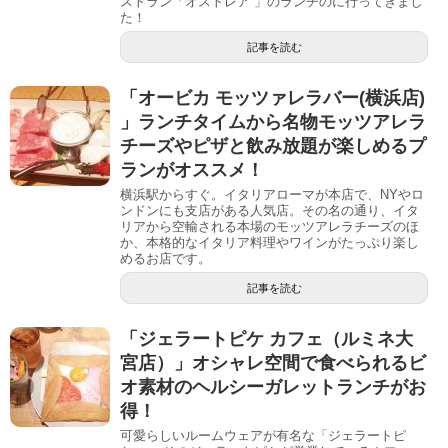
ストラン「オストレア 」のランチのに行ってきまし
た！
記事を読む
「オービカ モッツァレラバー(横浜店)
」ランチタイムから名物モッツアレラ
チーズやピザと飲み放題が楽しめるプ
ランがオススメ！
横浜駅からすぐ。イタリアローマが本店で、NYやロ
ンドンにも支店がある人気店。その名の通り、イタ
リアから空輸される本場のモッツアレラチーズのほ
か、本格的なイタリア料理やワインがたっぷり楽し
めるお店です。
記事を読む
「ジェラートピケ カフェ（ルミネ大
宮店）」オシャレ空間で食べられるビ
オ素材のヘルシーガレットランチがお
得！
可愛らしいルームウェアが有名な「ジェラートピ