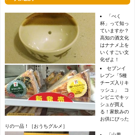
「べく
杯」って知っ
ていますか？
高知の酒文化
はナナメ上を
いくすごい文
化ぜよ！
セブンイ
レブン「5種
チーズ入りキ
ッシュ」 コ
ンビニでキッ
シュが買え
る！家飲みの
お供にぴった
りの一品！［おうちグルメ］
「山男