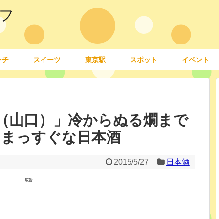
フ
ンチ
スイーツ
東京駅
スポット
イベント
（山口）」冷からぬる燗まで
 まっすぐな日本酒
2015/5/27
日本酒
広告