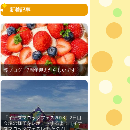
新着記事
弊ブログ、7周年迎えたらしいです
「イナズマロックフェス2018」2日目
会場の様子をレポートするよ！［イナ
ズマロックフェスレポ その2］