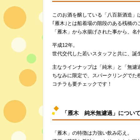
このお酒を醸している「八百新酒造」
｢雁木｣とは船着場の階段のある桟橋
「雁木」から水揚げされた事から、名
平成12年。
世代交代した若いスタッフと共に、誕
主なラインナップは「純米」と「無濾
ちなみに限定で、スパークリングでた
コチラも要チェックです！
「雁木 純米無濾過」につい
「雁木」の特徴は力強い飲み応え。