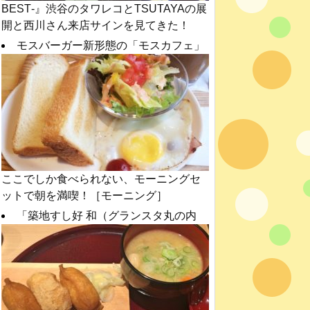
BEST‐』渋谷のタワレコとTSUTAYAの展
開と西川さん来店サインを見てきた！
モスバーガー新形態の「モスカフェ」
ここでしか食べられない、モーニングセ
ットで朝を満喫！［モーニング］
「築地すし好 和（グランスタ丸の内