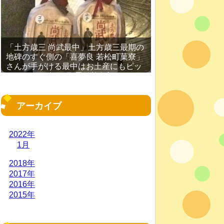
「土方歳三 尚武最中」土方歳三最期の
地碑のすぐ側の「喜夢良 若松町菓寮」
さんが手がける最中はお土産にもピッ
タリ［2016年11月 函館旅行記 その
19］
アーカイブ
2022年
1月
2018年
2017年
2016年
2015年