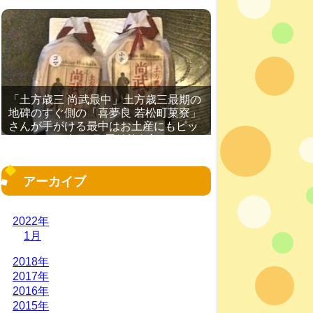
「土方歳三 尚武最中」土方歳三最期の
地碑のすぐ側の「喜夢良 若松町菓寮」
さんが手がける最中はお土産にもピッ
タリ［2016年11月 函館旅行記 その
19］
アーカイブ
2022年
1月
2018年
2017年
2016年
2015年