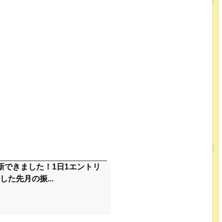
新できました！1日1エントリ
た先月の振...