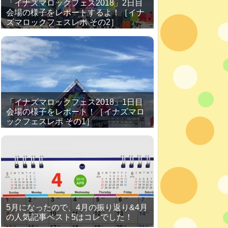
「イナズマロックフェス2018」2日目
会場の様子をレポートするよ！［イナ
ズマロックフェスレポ その2］
「イナズマロックフェス2018」1日目
会場の様子をレポート！［イナズマロ
ックフェスレポ その1］
5月になったので、4月の振り返り&4月
の人気記事ベスト5はコレでした！