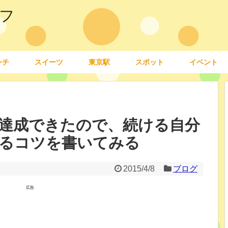
フ
ンチ
スイーツ
東京駅
スポット
イベント
日達成できたので、続ける自分
るコツを書いてみる
2015/4/8
ブログ
広告