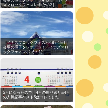
会場の様子をレポートするよ！［イナ
ズマロックフェスレポ その2］
「イナズマロックフェス2018」1日目
会場の様子をレポート！［イナズマロ
ックフェスレポ その1］
5月になったので、4月の振り返り&4月
の人気記事ベスト5はコレでした！