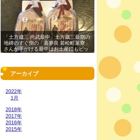
「土方歳三 尚武最中」土方歳三最期の
地碑のすぐ側の「喜夢良 若松町菓寮」
さんが手がける最中はお土産にもピッ
タリ［2016年11月 函館旅行記 その
19］
アーカイブ
2022年
1月
2018年
2017年
2016年
2015年