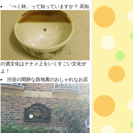
「べく杯」って知っていますか？ 高知
の酒文化はナナメ上をいくすごい文化ぜ
よ！
渋谷の閑静な路地裏のおしゃれなお店