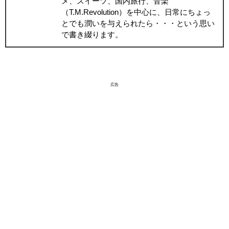
メ、スイーツ、国内旅行、音楽
（T.M.Revolution）を中心に、日常にちょっ
とでも潤いを与えられたら・・・という思い
で書き綴ります。
広告