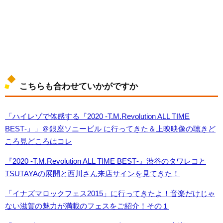
こちらも合わせていかがですか
「ハイレゾで体感する『2020 -T.M.Revolution ALL TIME
BEST‐』」＠銀座ソニービル に行ってきた＆上映映像の聴きど
ころ見どころはコレ
『2020 -T.M.Revolution ALL TIME BEST‐』渋谷のタワレコと
TSUTAYAの展開と西川さん来店サインを見てきた！
「イナズマロックフェス2015」に行ってきたよ！音楽だけじゃ
ない滋賀の魅力が満載のフェスをご紹介！その１