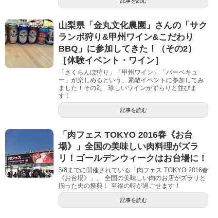
記事を読む
山梨県「金丸文化農園」さんの「サク
ランボ狩り&甲州ワイン&こだわり
BBQ」に参加してきた！（その2）
［体験イベント・ワイン］
「さくらんぼ狩り」「甲州ワイン」「バーベキュ
ー」が楽しめるという、素敵イベントに参加してみ
ました！その2。 珍しいワインがずらりと並びま
す！
記事を読む
「肉フェス TOKYO 2016春《お台
場》」全国の美味しい肉料理がズラ
リ！ゴールデンウィークはお台場に！
5/8までに開催されている「肉フェス TOKYO 2016春
《お台場》」。 全国の美味しい肉のお店がズラリと
揃った肉の祭典！ 至福の時が過ごせます！
記事を読む