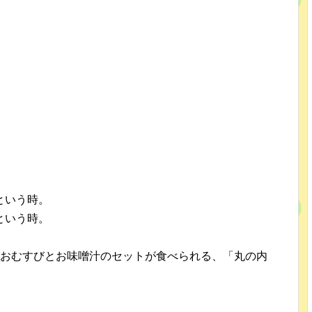
という時。
という時。
とおむすびとお味噌汁のセットが食べられる、「丸の内
。