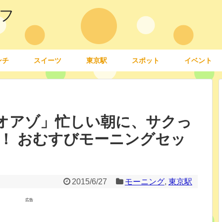
フ
ンチ
スイーツ
東京駅
スポット
イベント
内オアゾ」忙しい朝に、サクっ
！ おむすびモーニングセッ
2015/6/27
モーニング
,
東京駅
広告