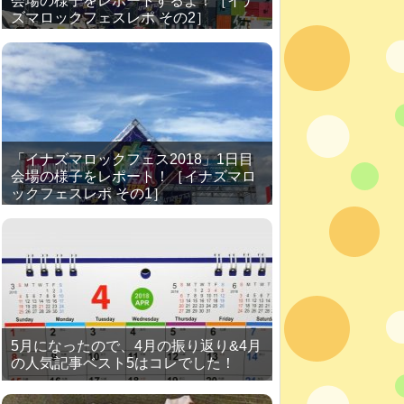
会場の様子をレポートするよ！［イナ
ズマロックフェスレポ その2］
「イナズマロックフェス2018」1日目
会場の様子をレポート！［イナズマロ
ックフェスレポ その1］
5月になったので、4月の振り返り&4月
の人気記事ベスト5はコレでした！