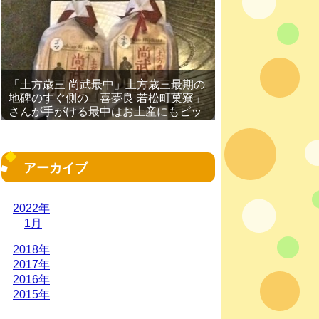
「土方歳三 尚武最中」土方歳三最期の
地碑のすぐ側の「喜夢良 若松町菓寮」
さんが手がける最中はお土産にもピッ
タリ［2016年11月 函館旅行記 その
19］
アーカイブ
2022年
1月
2018年
2017年
2016年
2015年