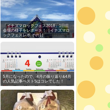
「イナズマロックフェス2018」1日目
会場の様子をレポート！［イナズマロ
ックフェスレポ その1］
5月になったので、4月の振り返り&4月
の人気記事ベスト5はコレでした！