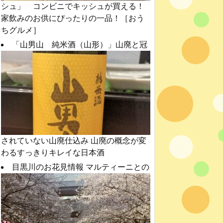
シュ」 コンビニでキッシュが買える！
家飲みのお供にぴったりの一品！［おう
ちグルメ］
「山男山 純米酒（山形）」山廃と冠
されていない山廃仕込み 山廃の概念が変
わるすっきりキレイな日本酒
目黒川のお花見情報 マルティーニとの