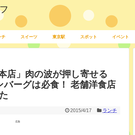
フ
ンチ
スイーツ
東京駅
スポット
イベント
本店」肉の波が押し寄せる
ンバーグは必食！ 老舗洋食店
た
2015/4/17
ランチ
広告