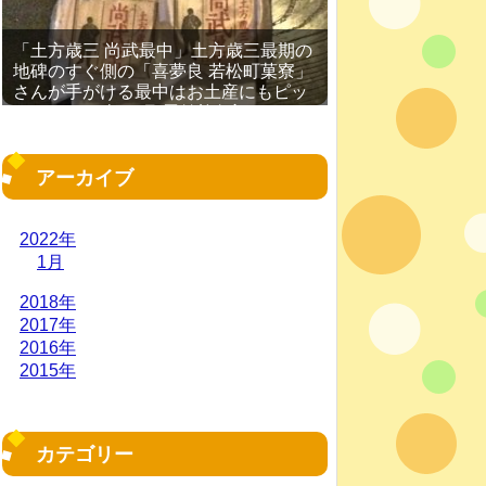
「土方歳三 尚武最中」土方歳三最期の
地碑のすぐ側の「喜夢良 若松町菓寮」
さんが手がける最中はお土産にもピッ
タリ［2016年11月 函館旅行記 その
19］
アーカイブ
2022年
1月
2018年
2017年
2016年
2015年
カテゴリー