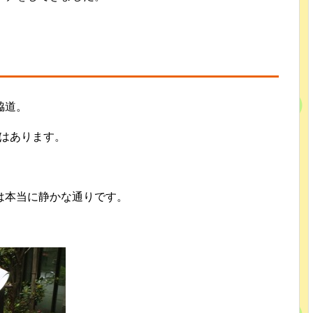
脇道。
店はあります。
は本当に静かな通りです。