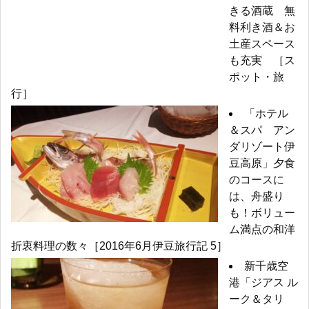
きる酒蔵 無
料利き酒＆お
土産スペース
も充実 ［ス
ポット・旅
行］
「ホテル
＆スパ アン
ダリゾート伊
豆高原」夕食
のコースに
は、舟盛り
も！ボリュー
ム満点の和洋
折衷料理の数々［2016年6月伊豆旅行記 5］
新千歳空
港「ジアス ル
ーク＆タリ