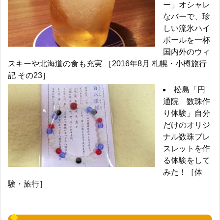
ー」オシャレ
なバーで、珍
しい流氷ハイ
ボールを一杯
国内外のウィ
スキーや北海道の食も充実 ［2016年8月 札幌・小樽旅行
記 その23］
松島「円
通院 数珠作
り体験」自分
だけのオリジ
ナル数珠ブレ
スレットを作
る体験をして
みた！［体
験・旅行］