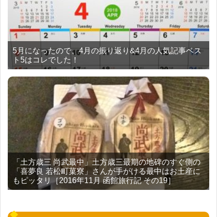
5月になったので、4月の振り返り&4月の人気記事ベス
ト5はコレでした！
「土方歳三 尚武最中」土方歳三最期の地碑のすぐ側の
「喜夢良 若松町菓寮」さんが手がける最中はお土産に
もピッタリ［2016年11月 函館旅行記 その19］