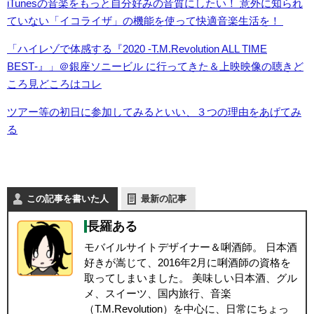
iTunesの音楽をもっと自分好みの音質にしたい！ 意外に知られ
ていない「イコライザ」の機能を使って快適音楽生活を！
「ハイレゾで体感する『2020 -T.M.Revolution ALL TIME
BEST‐』」＠銀座ソニービル に行ってきた＆上映映像の聴きど
ころ見どころはコレ
ツアー等の初日に参加してみるといい、３つの理由をあげてみ
る
この記事を書いた人
最新の記事
長羅ある
モバイルサイトデザイナー＆唎酒師。 日本酒
好きが嵩じて、2016年2月に唎酒師の資格を
取ってしまいました。 美味しい日本酒、グル
メ、スイーツ、国内旅行、音楽
（T.M.Revolution）を中心に、日常にちょっ