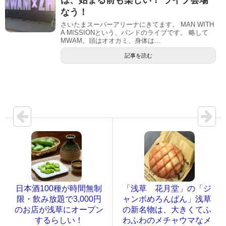
なう！
さいたまスーパーアリーナにきてます。 MAN WITH
A MISSIONという、バンドのライブです。 略して
MWAM。頭はオオカミ、身体は...
記事を読む
日本酒100種が時間無制
「浅草 花月堂」の「ジ
限・飲み放題で3,000円
ャンボめろんぱん」浅草
のお店が浅草にオープン
の新名物は、大きくてふ
するらしい！
わふわのメチャウマなメ